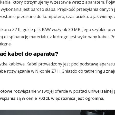
kabla, który otrzymujemy w zestawie wraz z aparatem. Poja
h wykonania jest bardzo słaba. Prędkość przesyłania danych 
zostanie przesłane do komputera, czas ucieka, a jak wiemy: c
kona Z7 II, gdzie plik RAW waży ok 30 MB. Jego szybkie pr
 eksploatację materiału, z którego jest wykonany kabel. Po
iczne.
ć kabel do aparatu?
ytka kablowa. Kabel prowadzony jest pod podstawą aparatu
be rozwiązanie w Nikonie Z7 II. Gniazdo do tetheringu znajd
towe rozwiązanie w swojej ofercie w postaci
uniwersalnej 
ązania są w cenie 700 zł, więc różnica jest ogromna.