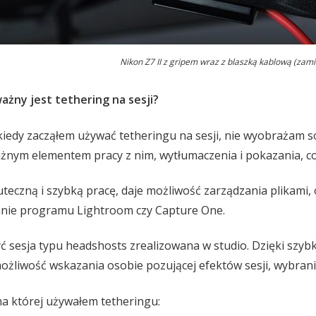
Nikon Z7 II z gripem wraz z blaszką kablową (zami
ażny jest tethering na sesji?
 kiedy zacząłem używać tetheringu na sesji, nie wyobrażam s
ważnym elementem pracy z nim, wytłumaczenia i pokazania, 
teczną i szybką pracę, daje możliwość zarządzania plikami,
ie programu Lightroom czy Capture One.
 sesja typu headshosts zrealizowana w studio. Dzięki szyb
możliwość wskazania osobie pozującej efektów sesji, wybran
 na której używałem tetheringu: