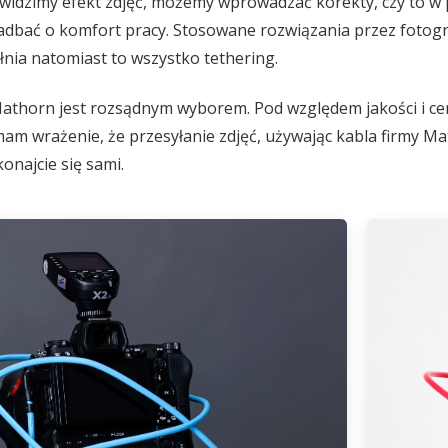
t widzimy efekt zdjęć, możemy wprowadzać korekty, czy to w
zadbać o komfort pracy. Stosowane rozwiązania przez fotog
łnia natomiast to wszystko tethering.
athorn jest rozsądnym wyborem. Pod względem jakości i cen
am wrażenie, że przesyłanie zdjęć, używając kabla firmy Mat
konajcie się sami.