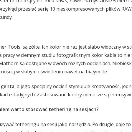
sfer dochodzący do 1000 MB/s, nawet na dystansie 5 metró
przykłąd przesłać serię 10 nieskompresowanych plików RA
kundy.
er Tools są żółte. Ich kolor nie raz jest słabo widoczny w st
s pracy w ciemnym studiu fotograficznym kolor kabla to nie 
athorn są dostępne w dwóch różnych odcieniach. Niebieski
nością w słabym oświetleniu nawet na białym tle.
genta
, a jego specjalny odcień stymuluje kreatywność, jed
kach studyjnych. Zastosowane kolory mimo, że są intensyw
iem warto stosować tethering na sesjach?
żywać tetheringu na sesji jako narzędzia. Po drugie: daje 