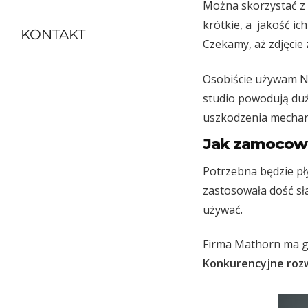
Można skorzystać z 
krótkie, a jakość ic
KONTAKT
Czekamy, aż zdjęcie 
Osobiście używam Ni
studio powodują dużą
uszkodzenia mechan
Jak zamocowa
Potrzebna będzie pł
zastosowała dość sła
używać.
Firma Mathorn ma go
Konkurencyjne rozwi