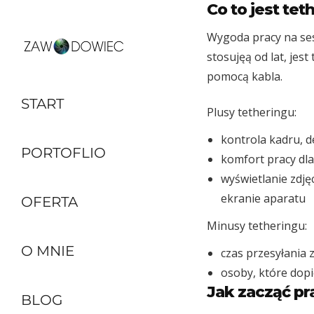
Co to jest tet
Wygoda pracy na sesj
stosujęą od lat, jes
pomocą kabla.
START
Plusy tetheringu:
kontrola kadru, de
PORTOFLIO
komfort pracy dla
wyświetlanie zdj
ekranie aparatu
OFERTA
Minusy tetheringu:
O MNIE
czas przesyłania 
osoby, które dop
Jak zacząć pr
BLOG