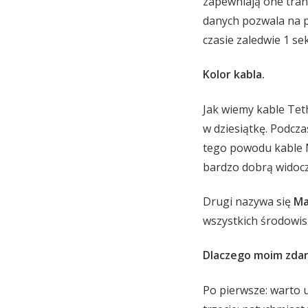
zapewniają one tran
danych pozwala na 
czasie zaledwie 1 se
Kolor kabla.
Jak wiemy kable Teth
w dziesiątkę. Podcza
tego powodu kable M
bardzo dobrą widocz
Drugi nazywa się
Ma
wszystkich środowis
Dlaczego moim zdan
Po pierwsze: warto u