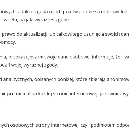
bowych, a także zgoda na ich przetwarzanie są dobrowolne
i w celu, na jaki wyraziłeś zgodę.
z prawo do aktualizacji lub całkowitego usunięcia swoich d
 pomocy.
a, przekazujesz mi swoje dane osobowe, informuje, że Two
ez Twojej wyraźnej zgody.
i analitycznych, opisanych poniżej, które zbierają anonimo
iejsce niemal na każdej stronie internetowej, ja również wy
nych osobowych strony internetowej: czyli podmiotem odp