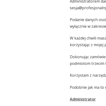
Administratorem dan
sesja@profesjonalny
Podanie danych oso
wyłącznie w zakresie 
W każdej chwili mas
korzystając z mojej
Dokonując zamówieni
podmiotom trzecim b
Korzystam z narzędz
Podobnie jak ma to m
Administrator