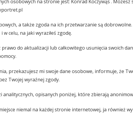
ych osobowych na stronie jest: Konrad Koczywąs . Możesz s
portret.pl
bowych, a także zgoda na ich przetwarzanie są dobrowolne
i w celu, na jaki wyraziłeś zgodę.
z prawo do aktualizacji lub całkowitego usunięcia swoich d
 pomocy.
a, przekazujesz mi swoje dane osobowe, informuje, że Two
ez Twojej wyraźnej zgody.
i analitycznych, opisanych poniżej, które zbierają anonimo
iejsce niemal na każdej stronie internetowej, ja również wyk