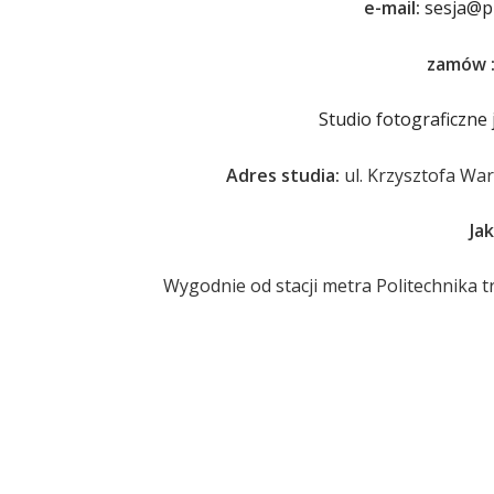
e
-mail:
sesja@p
zamów 
Studio fotograficzne
Adres studia:
ul. Krzysztofa Wa
Ja
Wygodnie od stacji metra Politechnika t