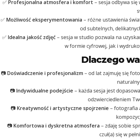
✅
Profesjonalna atmosfera i komfort
– sesja odbywa się 
s
✅
Możliwość eksperymentowania
– różne ustawienia świat
od subtelnych, delikatnyc
✅
Idealna jakość zdjęć
– sesja w studio pozwala na uzyska
w formie cyfrowej, jak i wydruk
Dlaczego wa
📷
Doświadczenie i profesjonalizm
– od lat zajmuję się fot
naturalny
📷
Indywidualne podejście
– każda sesja jest dopasowan
odzwierciedleniem Tw
📷
Kreatywność i artystyczne spojrzenie
– fotografia 
kompozycję
📷
Komfortowa i dyskretna atmosfera
– zdaję sobie sp
czuł(a) się w peł