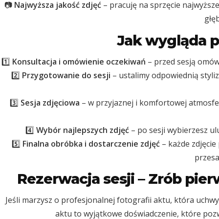
📷
Najwyższa jakość zdjęć
– pracuję na sprzęcie najwyższej
głęb
Jak wygląda p
1️⃣
Konsultacja i omówienie oczekiwań
– przed sesją omówi
2️⃣
Przygotowanie do sesji
– ustalimy odpowiednią styliz
3️⃣
Sesja zdjęciowa
– w przyjaznej i komfortowej atmosfer
4️⃣
Wybór najlepszych zdjęć
– po sesji wybierzesz u
5️⃣
Finalna obróbka i dostarczenie zdjęć
– każde zdjęcie
przesa
Rezerwacja sesji – Zrób pie
Jeśli marzysz o profesjonalnej fotografii aktu, która uchw
aktu to wyjątkowe doświadczenie, które pozw