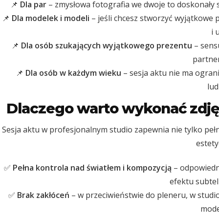
📌
Dla par
– zmysłowa fotografia we dwoje to doskonały sp
📌
Dla modelek i modeli
– jeśli chcesz stworzyć wyjątkowe 
i 
📌
Dla osób szukających wyjątkowego prezentu
– sensu
partner
📌
Dla osób w każdym wieku
– sesja aktu nie ma ogran
lud
Dlaczego warto wykonać zdję
Sesja aktu w profesjonalnym studio zapewnia nie tylko pełn
estet
✅
Pełna kontrola nad światłem i kompozycją
– odpowiedni
efektu subteln
✅
Brak zakłóceń
– w przeciwieństwie do pleneru, w studi
mode