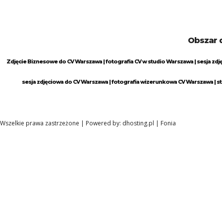
Obszar d
Zdjęcie Biznesowe do CV Warszawa | fotografia CV w studio Warszawa | sesja zdj
sesja zdjęciowa do CV Warszawa | fotografia wizerunkowa CV Warszawa | st
Wszelkie prawa zastrzeżone | Powered by:
dhosting.pl
|
Fonia