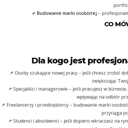
portfo
✔
Budowanie marki osobistej
– profesjonal
CO MÓW
Dla kogo jest profesjo
📌 Osoby szukające nowej pracy – jeśli chcesz zrobić d
zwiększając Twoj
📌 Specjaliści i managerowie – jeśli pracujesz w biznes
wpływając na odbiór pr
📌 Freelancerzy i przedsiębiorcy – budowanie marki osobist
przyciąga po
📌 Studenci i absolwenci – jeśli dopiero wkraczasz na 