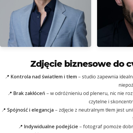
Zdjęcie biznesowe do c
📍
Kontrola nad światłem i tłem
– studio zapewnia idealn
niepoż
📍
Brak zakłóceń
– w odróżnieniu od pleneru, nic nie roz
czytelne i skoncen
📍
Spójność i elegancja
– zdjęcie z neutralnym tłem jest uni
📍
Indywidualne podejście
– fotograf pomoże dobrać