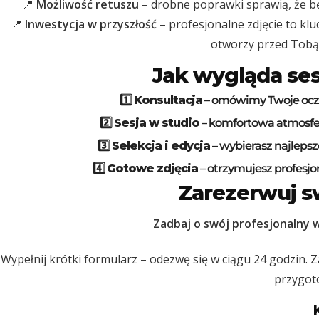
📍
Możliwość retuszu
– drobne poprawki sprawią, że będ
📍
Inwestycja w przyszłość
– profesjonalne zdjęcie to k
otworzy przed Tobą
Jak wygląda se
1️⃣
Konsultacja
– omówimy Twoje ocze
2️⃣
Sesja w studio
– komfortowa atmosfer
3️⃣
Selekcja i edycja
– wybierasz najlepsz
4️⃣
Gotowe zdjęcia
– otrzymujesz profesjo
Zarezerwuj sw
Zadbaj o swój profesjonalny w
Wypełnij krótki formularz – odezwę się w ciągu 24 godzin. Z
przygoto