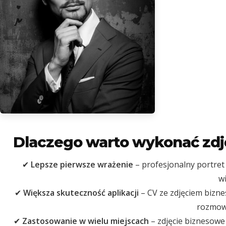
Dlaczego warto wykonać zdj
✔
Lepsze pierwsze wrażenie
– profesjonalny portret
w
✔
Większa skuteczność aplikacji
– CV ze zdjęciem bizn
rozmowę
✔
Zastosowanie w wielu miejscach
– zdjęcie biznesowe