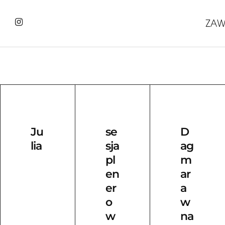
Ju
se
D
lia
sja
ag
pl
m
en
ar
er
a
o
w
w
na