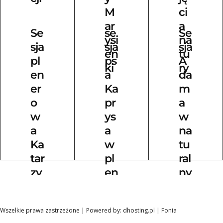
M
ci
ar
a
Se
se
Se
ysi
na
sja
sja
sja
eń
tu
pl
ps
A
ki
ry
en
a
da
er
Ka
m
o
pr
a
w
ys
w
a
a
na
Ka
w
tu
tar
pl
ral
zy
en
ny
ny
er
m
ze
ś
Wszelkie prawa zastrzeżone | Powered by:
dhosting.pl
|
Fonia
wi