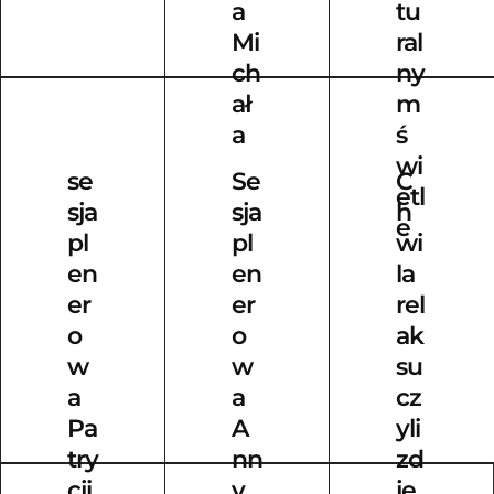
a
tu
Mi
ral
ch
ny
ał
m
a
ś
wi
se
Se
C
etl
sja
sja
h
e
pl
pl
wi
en
en
la
er
er
rel
o
o
ak
w
w
su
a
a
cz
Pa
A
yli
try
nn
zd
cji
y
ję