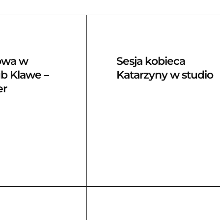
towa w
Sesja kobieca
ub Klawe –
Katarzyny w studio
er