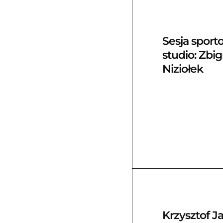
Sesja spor
studio: Zbi
Niziołek
Krzysztof J