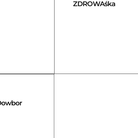
ZDROWAśka
Dowbor