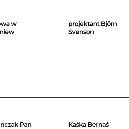
towa w
projektant Björn
gniew
Svenson
anczak Pan
Kaśka Bernaś