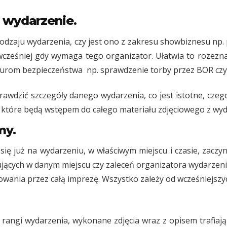
 wydarzenie.
zaju wydarzenia, czy jest ono z zakresu showbiznesu np. p
cześniej gdy wymaga tego organizator. Ułatwia to rozeznani
urom bezpieczeństwa np. sprawdzenie torby przez BOR czy 
awdzić szczegóły danego wydarzenia, co jest istotne, cze
 które będą wstępem do całego materiału zdjęciowego z wyda
my.
już na wydarzeniu, w właściwym miejscu i czasie, zaczyn
jących w danym miejscu czy zaleceń organizatora wydarzenia
owania przez całą imprezę. Wszystko zależy od wcześniejszyc
gi wydarzenia, wykonane zdjęcia wraz z opisem trafiają d