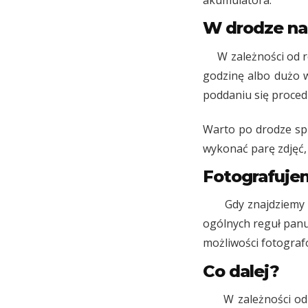
akumulatora.
W drodze na
W zależności od rod
godzinę albo dużo w
poddaniu się proced
Warto po drodze spr
wykonać parę zdjęć,
Fotografuje
Gdy znajdziemy się 
ogólnych reguł panu
możliwości fotograf
Co dalej?
W zależności od ran