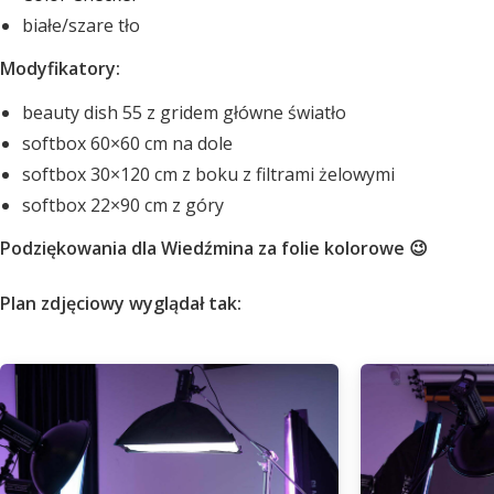
białe/szare tło
Modyfikatory:
beauty dish 55 z gridem główne światło
softbox 60×60 cm na dole
softbox 30×120 cm z boku z filtrami żelowymi
softbox 22×90 cm z góry
Podziękowania dla Wiedźmina za folie kolorowe 😉
Plan zdjęciowy wyglądał tak: