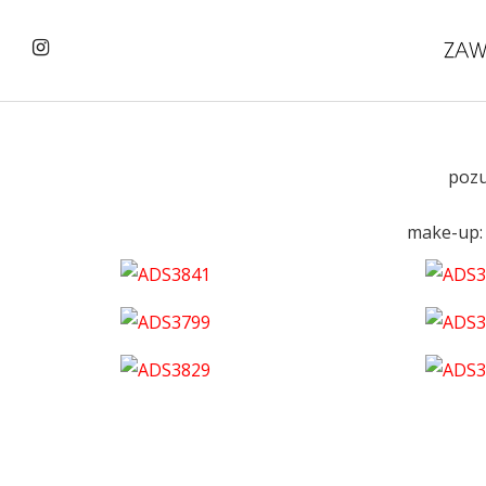
pozu
make-up